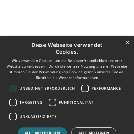
Kontaktmöglichkeit
Mehr von mir
stabilekids.com
angstkompass.com
×
Diese Webseite verwendet
Kurse
Shop
Supervision
Instagram
Cookies.
Wir verwenden Cookies, um die Benutzerfreundlichkeit unserer
Website zu verbessern. Durch die weitere Nutzung unserer Webseite
stimmen Sie der Verwendung von Cookies gemäß unserer Cookie-
Richtlinie zu.
Weitere Informationen
UNBEDINGT ERFORDERLICH
PERFORMANCE
Anmeldesystem
TARGETING
FUNKTIONALITÄT
UNKLASSIFIZIERTE
Impressum
Datenschutz
ALLE AKZEPTIEREN
ALLE ABLEHNEN