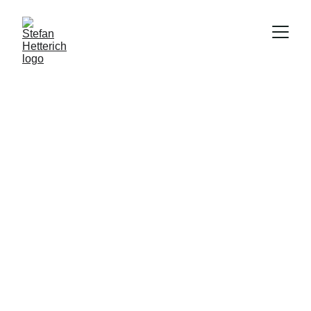
Dipl.-Psych. Stefan Hetterich · 
Approbierter Kinder- und 
Jugendlichenpsychotherapeut · Eigene 
Praxis seit 2011 · Kassenzulassung